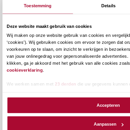
Toestemming
Details
Ontvang informatie m.b.t. de vereniging en/of
ons onderwijsaanbod? Schrijf je in! Ben je al lid
van het RB? Geef dan in je profiel op Mijn RB
Deze website maakt gebruik van cookies
aan welke nieuwsbrieven je wil ontvangen.
Wij maken op onze website gebruik van cookies en vergelijk
‘cookies’). Wij gebruiken cookies om ervoor te zorgen dat o
Welke
voorkeuren op te slaan, om inzicht te verkrijgen in bezoeke
Permanente Educatie nieuwsbrief
van jouw onlinegedrag voor gepersonaliseerde advertenties. 
nieuwsbrieven
klikken, ga je akkoord met het gebruik van alle cookies zo
zou
Verenigingsnieuws
cookieverklaring
.
je
willen
E-mailadres
*
We werken samen met
23 derden
die uw gegevens kunnen 
ontvangen?
naam@bedrijf.nl
Accepteren
Aanpassen