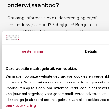
onderwijsaanbod?
Ontvang informatie m.b.t. de vereniging en/of
ons onderwijsaanbod? Schrijf je in! Ben je al lid
van het RB? Geef dan in je profiel op Mijn RB
aan welke nieuwsbrieven je wil ontvangen.
Toestemming
Details
Welke
Permanente Educatie nieuwsbrief
nieuwsbrieven
zou
Verenigingsnieuws
Deze website maakt gebruik van cookies
je
Wij maken op onze website gebruik van cookies en vergelijk
willen
E-mailadres
*
‘cookies’). Wij gebruiken cookies om ervoor te zorgen dat o
ontvangen?
voorkeuren op te slaan, om inzicht te verkrijgen in bezoeke
van jouw onlinegedrag voor gepersonaliseerde advertenties. 
naam@bedrijf.nl
klikken, ga je akkoord met het gebruik van alle cookies zo
cookieverklaring
.