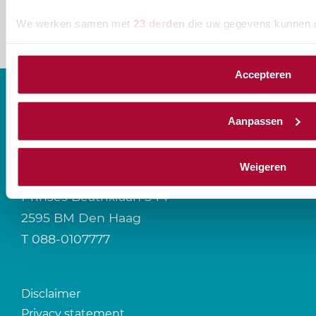
We werken samen met
23 derden
die uw gegevens kunnen 
Accepteren
Aanpassen
CONTACT
Weigeren
Prinses Beatrixlaan 544
2595 BM Den Haag
T
088-0107777
Disclaimer
Privacy statement