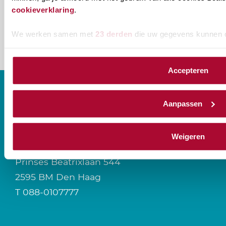
cookieverklaring
.
We werken samen met
23 derden
die uw gegevens kunnen 
Accepteren
Aanpassen
CONTACT
Weigeren
Prinses Beatrixlaan 544
2595 BM Den Haag
T
088-0107777