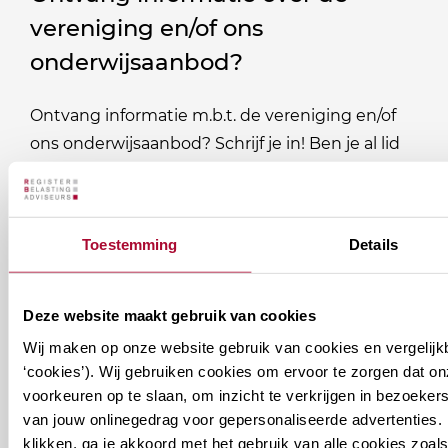
vereniging en/of ons
onderwijsaanbod?
Ontvang informatie m.b.t. de vereniging en/of
ons onderwijsaanbod? Schrijf je in! Ben je al lid
van het RB? Geef dan in je profiel op Mijn RB
aan welke nieuwsbrieven je wil ontvangen.
Toestemming
Details
Welke
Permanente Educatie nieuwsbrief
nieuwsbrieven
zou
Deze website maakt gebruik van cookies
Verenigingsnieuws
je
Wij maken op onze website gebruik van cookies en vergelijk
willen
‘cookies’). Wij gebruiken cookies om ervoor te zorgen dat o
E-mailadres
*
voorkeuren op te slaan, om inzicht te verkrijgen in bezoeke
ontvangen?
van jouw onlinegedrag voor gepersonaliseerde advertenties. 
naam@bedrijf.nl
klikken, ga je akkoord met het gebruik van alle cookies zo