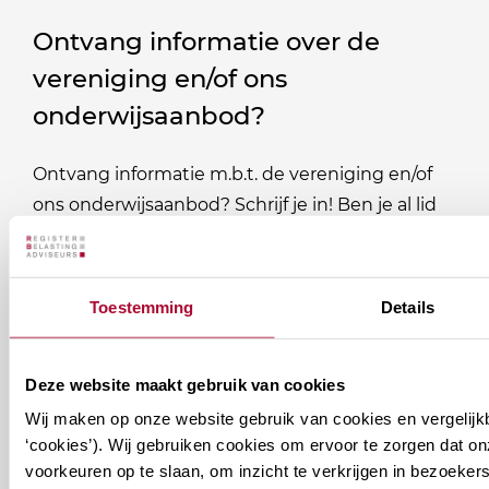
Ontvang informatie over de
vereniging en/of ons
onderwijsaanbod?
Ontvang informatie m.b.t. de vereniging en/of
ons onderwijsaanbod? Schrijf je in! Ben je al lid
van het RB? Geef dan in je profiel op Mijn RB
aan welke nieuwsbrieven je wil ontvangen.
Toestemming
Details
Welke
Permanente Educatie nieuwsbrief
nieuwsbrieven
Deze website maakt gebruik van cookies
zou
Verenigingsnieuws
Wij maken op onze website gebruik van cookies en vergelijk
je
‘cookies’). Wij gebruiken cookies om ervoor te zorgen dat o
willen
E-mailadres
*
voorkeuren op te slaan, om inzicht te verkrijgen in bezoeke
ontvangen?