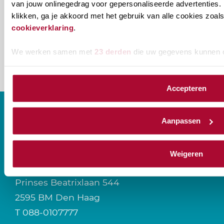
van jouw onlinegedrag voor gepersonaliseerde advertenties. 
klikken, ga je akkoord met het gebruik van alle cookies zo
naam@bedrijf.nl
cookieverklaring
.
We werken samen met
23 derden
die uw gegevens kunnen 
Accepteren
Aanpassen
CONTACT
Weigeren
Prinses Beatrixlaan 544
2595 BM Den Haag
T
088-0107777