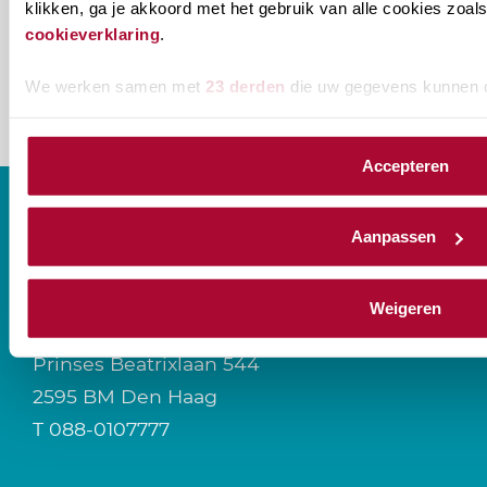
naam@bedrijf.nl
klikken, ga je akkoord met het gebruik van alle cookies zo
cookieverklaring
.
We werken samen met
23 derden
die uw gegevens kunnen 
Accepteren
Aanpassen
CONTACT
Weigeren
Prinses Beatrixlaan 544
2595 BM Den Haag
T
088-0107777