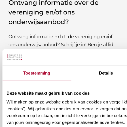
Ontvang informatie over de
vereniging en/of ons
onderwijsaanbod?
Ontvang informatie m.b.t. de vereniging en/of
ons onderwijsaanbod? Schrijf je in! Ben je al lid
van het RB? Geef dan in je profiel op Mijn RB
aan welke nieuwsbrieven je wil ontvangen.
Toestemming
Details
Welke
Permanente Educatie nieuwsbrief
nieuwsbrieven
Deze website maakt gebruik van cookies
zou
Verenigingsnieuws
je
Wij maken op onze website gebruik van cookies en vergelijk
‘cookies’). Wij gebruiken cookies om ervoor te zorgen dat o
willen
E-mailadres
*
voorkeuren op te slaan, om inzicht te verkrijgen in bezoeke
ontvangen?
van jouw onlinegedrag voor gepersonaliseerde advertenties. 