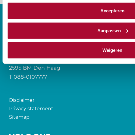
Accepteren
Aanpassen
CONTACT
Weigeren
Prinses Beatrixlaan 544
2595 BM Den Haag
T
088-0107777
Disclaimer
Privacy statement
Sitemap