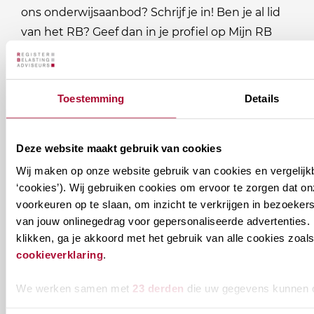
ons onderwijsaanbod? Schrijf je in! Ben je al lid
van het RB? Geef dan in je profiel op Mijn RB
aan welke nieuwsbrieven je wil ontvangen.
Welke
Permanente Educatie nieuwsbrief
Toestemming
Details
nieuwsbrieven
zou
Verenigingsnieuws
Deze website maakt gebruik van cookies
je
Wij maken op onze website gebruik van cookies en vergelijk
willen
E-mailadres
*
‘cookies’). Wij gebruiken cookies om ervoor te zorgen dat o
ontvangen?
voorkeuren op te slaan, om inzicht te verkrijgen in bezoeke
naam@bedrijf.nl
van jouw onlinegedrag voor gepersonaliseerde advertenties. 
klikken, ga je akkoord met het gebruik van alle cookies zo
cookieverklaring
.
We werken samen met
23 derden
die uw gegevens kunnen 