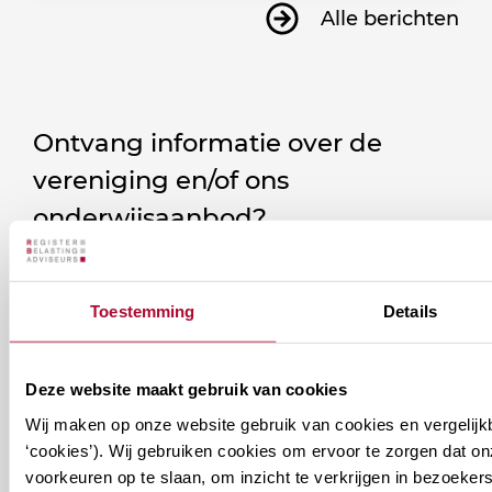
Alle berichten
Ontvang informatie over de
vereniging en/of ons
onderwijsaanbod?
Ontvang informatie m.b.t. de vereniging en/of
ons onderwijsaanbod? Schrijf je in! Ben je al lid
Toestemming
Details
van het RB? Geef dan in je profiel op Mijn RB
aan welke nieuwsbrieven je wil ontvangen.
Deze website maakt gebruik van cookies
Wij maken op onze website gebruik van cookies en vergelijk
Welke
Permanente Educatie nieuwsbrief
‘cookies’). Wij gebruiken cookies om ervoor te zorgen dat o
nieuwsbrieven
voorkeuren op te slaan, om inzicht te verkrijgen in bezoeke