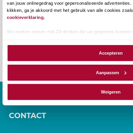
zou
Verenigingsnieuws
van jouw onlinegedrag voor gepersonaliseerde advertenties. 
je
klikken, ga je akkoord met het gebruik van alle cookies zo
cookieverklaring
.
willen
E-mailadres
*
ontvangen?
We werken samen met
23 derden
die uw gegevens kunnen 
naam@bedrijf.nl
Accepteren
Aanpassen
Weigeren
CONTACT