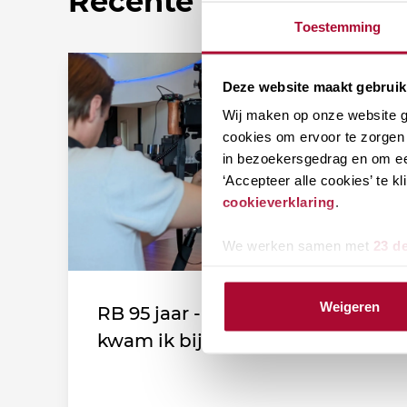
Recente nieuwsberic
Toestemming
Deze website maakt gebruik
Wij maken op onze website ge
cookies om ervoor te zorgen 
in bezoekersgedrag en om ee
‘Accepteer alle cookies’ te 
cookieverklaring
.
We werken samen met
23 d
Weigeren
RB 95 jaar - Leden vertellen: Zo
kwam ik bij de vereniging!