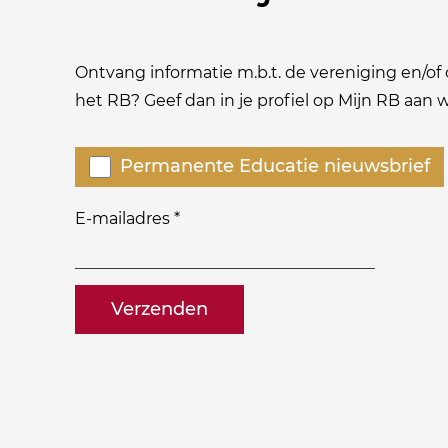
Ontvang informatie m.b.t. de vereniging en/of o
het RB? Geef dan in je profiel op Mijn RB aan
Welke
Permanente Educatie nieuwsbrief
nieuwsbrieven
zou
E-mailadres
*
je
willen
naam@bedrijf.nl
ontvangen?