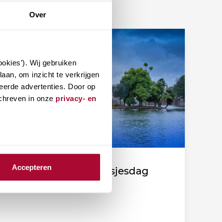
Over
okies’). Wij gebruiken
aan, om inzicht te verkrijgen
eerde advertenties. Door op
schreven in onze
privacy- en
Accepteren
Fiscale duiding Prinsjesdag
2026