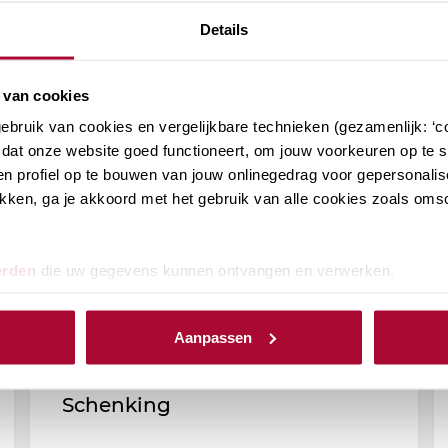
hten
Details
 van cookies
bruik van cookies en vergelijkbare technieken (gezamenlijk: ‘co
dat onze website goed functioneert, om jouw voorkeuren op te sl
n profiel op te bouwen van jouw onlinegedrag voor gepersonalis
klikken, ga je akkoord met het gebruik van alle cookies zoals om
erden
die uw gegevens kunnen ontvangen en verwerken.
Aanpassen
RB Podcast (afl. 172): Notaris
Rina Klaver over de Papieren
Schenking