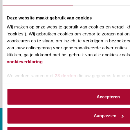
Welke
Permanente Educatie nieuwsbrief
Deze website maakt gebruik van cookies
nieuwsbrieven
Wij maken op onze website gebruik van cookies en vergelijk
zou
Verenigingsnieuws
‘cookies’). Wij gebruiken cookies om ervoor te zorgen dat o
je
voorkeuren op te slaan, om inzicht te verkrijgen in bezoeke
willen
E-mailadres
*
van jouw onlinegedrag voor gepersonaliseerde advertenties. 
ontvangen?
klikken, ga je akkoord met het gebruik van alle cookies zo
cookieverklaring
.
naam@bedrijf.nl
We werken samen met
23 derden
die uw gegevens kunnen 
Accepteren
Aanpassen