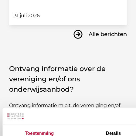
31 juli 2026
Alle berichten
Ontvang informatie over de
vereniging en/of ons
onderwijsaanbod?
Ontvang informatie m.b.t. de vereniging en/of
ons onderwijsaanbod? Schrijf je in! Ben je al lid
van het RB? Geef dan in je profiel op Mijn RB
aan welke nieuwsbrieven je wil ontvangen.
Toestemming
Details