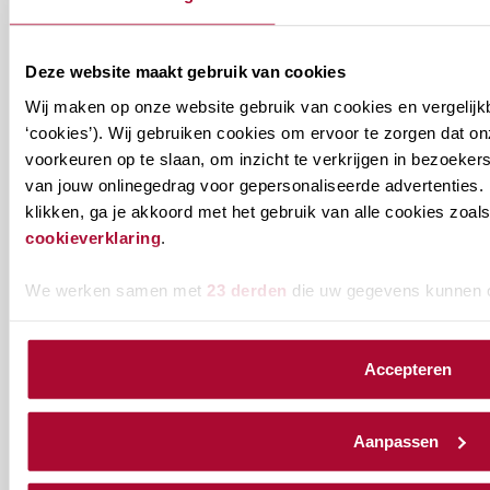
onderwijsaanbod?
Deze website maakt gebruik van cookies
Ontvang informatie m.b.t. de vereniging en/of
Wij maken op onze website gebruik van cookies en vergelijk
ons onderwijsaanbod? Schrijf je in! Ben je al lid
‘cookies’). Wij gebruiken cookies om ervoor te zorgen dat o
van het RB? Geef dan in je profiel op Mijn RB
voorkeuren op te slaan, om inzicht te verkrijgen in bezoeke
aan welke nieuwsbrieven je wil ontvangen.
van jouw onlinegedrag voor gepersonaliseerde advertenties. 
klikken, ga je akkoord met het gebruik van alle cookies zo
cookieverklaring
.
Welke
Permanente Educatie nieuwsbrief
nieuwsbrieven
We werken samen met
23 derden
die uw gegevens kunnen 
zou
Verenigingsnieuws
je
Accepteren
willen
E-mailadres
*
ontvangen?
Aanpassen
naam@bedrijf.nl