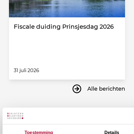
Fiscale duiding Prinsjesdag 2026
31 juli 2026
Alle berichten
Ontvang informatie over de
vereniging en/of ons
Toestemming
Details