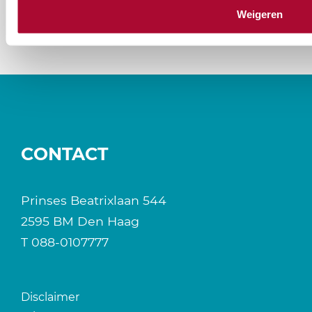
Weigeren
CONTACT
Prinses Beatrixlaan 544
2595 BM Den Haag
T
088-0107777
Disclaimer