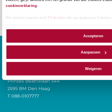
cookieverklaring
.
We werken samen met
23 derden
die uw gegevens kunnen 
Accepteren
Aanpassen
CONTACT
Weigeren
Prinses Beatrixlaan 544
2595 BM Den Haag
T
088-0107777