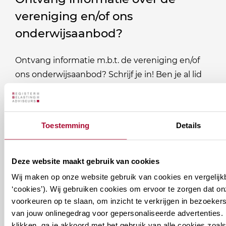
vereniging en/of ons
onderwijsaanbod?
Ontvang informatie m.b.t. de vereniging en/of
ons onderwijsaanbod? Schrijf je in! Ben je al lid
van het RB? Geef dan in je profiel op Mijn RB
aan welke nieuwsbrieven je wil ontvangen.
Toestemming
Details
Welke
Permanente Educatie nieuwsbrief
nieuwsbrieven
zou
Deze website maakt gebruik van cookies
Verenigingsnieuws
je
Wij maken op onze website gebruik van cookies en vergelijk
‘cookies’). Wij gebruiken cookies om ervoor te zorgen dat o
willen
E-mailadres
*
voorkeuren op te slaan, om inzicht te verkrijgen in bezoeke
ontvangen?
van jouw onlinegedrag voor gepersonaliseerde advertenties. 
naam@bedrijf.nl
klikken, ga je akkoord met het gebruik van alle cookies zo