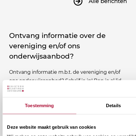
Alle berichten
Ontvang informatie over de
vereniging en/of ons
onderwijsaanbod?
Ontvang informatie m.b.t. de vereniging en/of
ons onderwijsaanbod? Schrijf je in! Ben je al lid
van het RB? Geef dan in je profiel op Mijn RB
aan welke nieuwsbrieven je wil ontvangen.
Toestemming
Details
Welke
Permanente Educatie nieuwsbrief
nieuwsbrieven
Deze website maakt gebruik van cookies
zou
Verenigingsnieuws