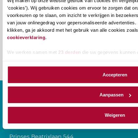
Wij maken op onze website gebruik van cookies en vergelijk
je
‘cookies’). Wij gebruiken cookies om ervoor te zorgen dat o
willen
E-mailadres
*
voorkeuren op te slaan, om inzicht te verkrijgen in bezoeke
ontvangen?
van jouw onlinegedrag voor gepersonaliseerde advertenties. 
klikken, ga je akkoord met het gebruik van alle cookies zo
naam@bedrijf.nl
cookieverklaring
.
We werken samen met
23 derden
die uw gegevens kunnen 
Accepteren
Aanpassen
CONTACT
Weigeren
Prinses Beatrixlaan 544