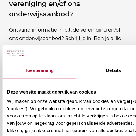
vereniging en/of ons
onderwijsaanbod?
Ontvang informatie m.b.t. de vereniging en/of
ons onderwijsaanbod? Schrijf je in! Ben je al lid
van het RB? Geef dan in je profiel op Mijn RB
aan welke nieuwsbrieven je wil ontvangen.
Toestemming
Details
Welke
Permanente Educatie nieuwsbrief
nieuwsbrieven
zou
Deze website maakt gebruik van cookies
Verenigingsnieuws
je
Wij maken op onze website gebruik van cookies en vergelijk
willen
‘cookies’). Wij gebruiken cookies om ervoor te zorgen dat o
E-mailadres
*
voorkeuren op te slaan, om inzicht te verkrijgen in bezoeke
ontvangen?
van jouw onlinegedrag voor gepersonaliseerde advertenties. 
naam@bedrijf.nl
klikken, ga je akkoord met het gebruik van alle cookies zo