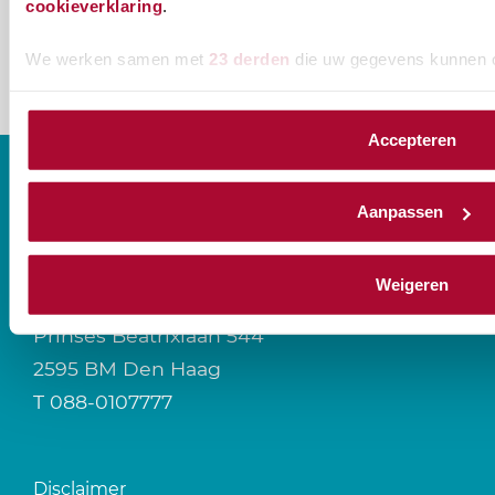
cookieverklaring
.
We werken samen met
23 derden
die uw gegevens kunnen 
Accepteren
Aanpassen
CONTACT
Weigeren
Prinses Beatrixlaan 544
2595 BM Den Haag
T
088-0107777
Disclaimer