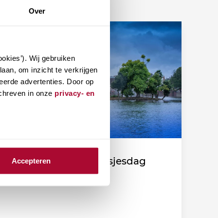
Over
okies’). Wij gebruiken
aan, om inzicht te verkrijgen
eerde advertenties. Door op
schreven in onze
privacy- en
Fiscale duiding Prinsjesdag
Accepteren
2026