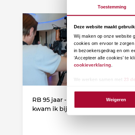
Toestemming
Deze website maakt gebruik
Wij maken op onze website ge
cookies om ervoor te zorgen 
in bezoekersgedrag en om ee
‘Accepteer alle cookies’ te 
cookieverklaring
.
We werken samen met
23 d
RB 95 jaar - Leden vertellen: Zo
Weigeren
kwam ik bij de vereniging!