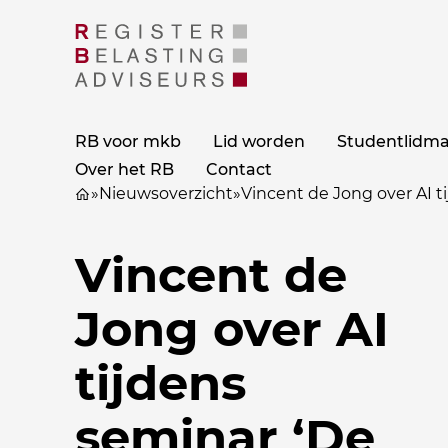
RB voor mkb
Lid worden
Studentlidm
Over het RB
Contact
»
Nieuwsoverzicht
»
Vincent de Jong over AI t
Vincent de
Jong over AI
tijdens
seminar ‘De