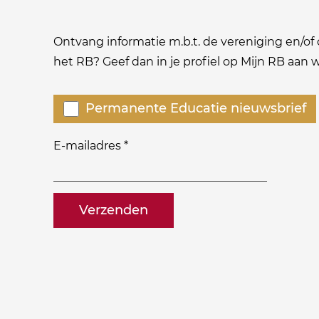
Ontvang informatie m.b.t. de vereniging en/of o
het RB? Geef dan in je profiel op Mijn RB aan
Welke
Permanente Educatie nieuwsbrief
nieuwsbrieven
zou
E-mailadres
*
je
willen
naam@bedrijf.nl
ontvangen?