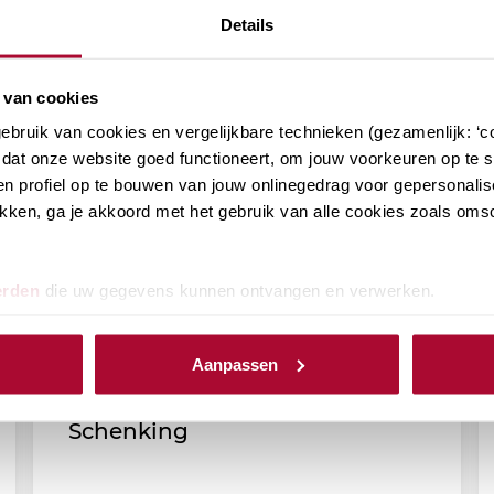
Details
 van cookies
bruik van cookies en vergelijkbare technieken (gezamenlijk: ‘co
dat onze website goed functioneert, om jouw voorkeuren op te sl
n profiel op te bouwen van jouw onlinegedrag voor gepersonalis
klikken, ga je akkoord met het gebruik van alle cookies zoals om
erden
die uw gegevens kunnen ontvangen en verwerken.
RB Podcast (afl. 172): Notaris
Aanpassen
Rina Klaver over de Papieren
Schenking