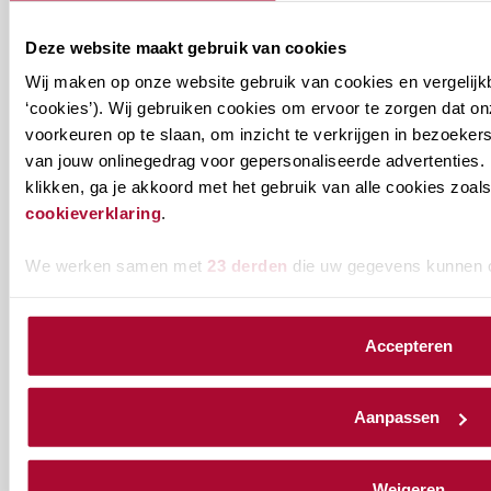
onderwijsaanbod?
Deze website maakt gebruik van cookies
Ontvang informatie m.b.t. de vereniging en/of
Wij maken op onze website gebruik van cookies en vergelijk
ons onderwijsaanbod? Schrijf je in! Ben je al lid
‘cookies’). Wij gebruiken cookies om ervoor te zorgen dat o
van het RB? Geef dan in je profiel op Mijn RB
voorkeuren op te slaan, om inzicht te verkrijgen in bezoeke
aan welke nieuwsbrieven je wil ontvangen.
van jouw onlinegedrag voor gepersonaliseerde advertenties. 
klikken, ga je akkoord met het gebruik van alle cookies zo
cookieverklaring
.
Welke
Permanente Educatie nieuwsbrief
nieuwsbrieven
We werken samen met
23 derden
die uw gegevens kunnen 
zou
Verenigingsnieuws
je
willen
Accepteren
E-mailadres
*
ontvangen?
naam@bedrijf.nl
Aanpassen
Weigeren