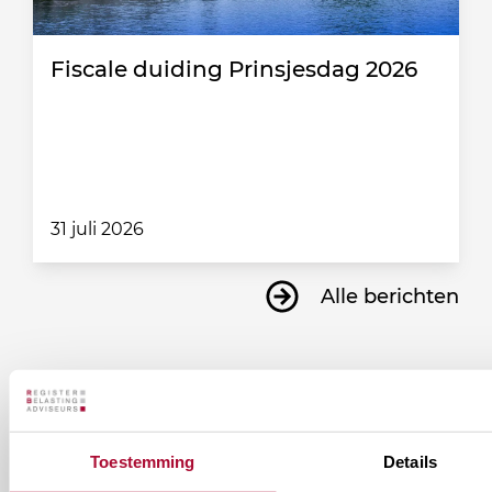
Fiscale duiding Prinsjesdag 2026
31 juli 2026
Alle berichten
Ontvang informatie over de
vereniging en/of ons
Toestemming
Details