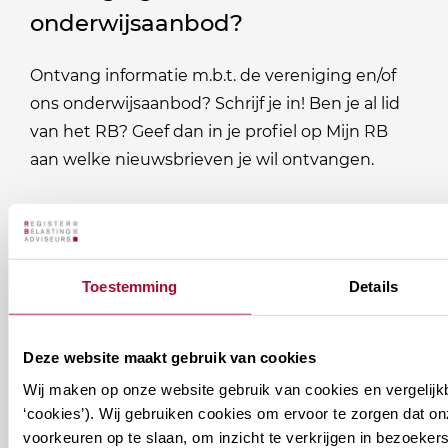
onderwijsaanbod?
Ontvang informatie m.b.t. de vereniging en/of
ons onderwijsaanbod? Schrijf je in! Ben je al lid
van het RB? Geef dan in je profiel op Mijn RB
aan welke nieuwsbrieven je wil ontvangen.
Welke
Permanente Educatie nieuwsbrief
nieuwsbrieven
zou
Verenigingsnieuws
Toestemming
Details
je
willen
E-mailadres
*
Deze website maakt gebruik van cookies
ontvangen?
Wij maken op onze website gebruik van cookies en vergelijk
naam@bedrijf.nl
‘cookies’). Wij gebruiken cookies om ervoor te zorgen dat o
voorkeuren op te slaan, om inzicht te verkrijgen in bezoeke