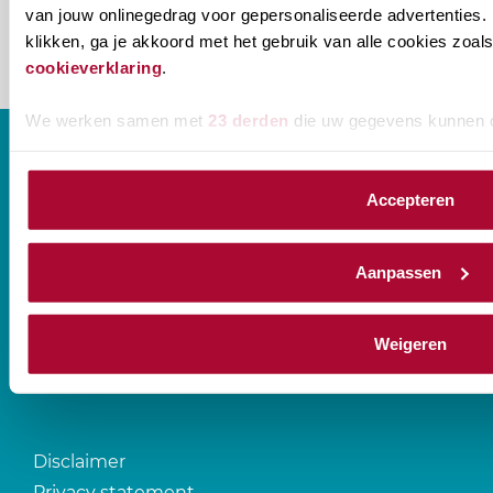
van jouw onlinegedrag voor gepersonaliseerde advertenties. 
klikken, ga je akkoord met het gebruik van alle cookies zo
cookieverklaring
.
We werken samen met
23 derden
die uw gegevens kunnen 
Accepteren
CONTACT
Aanpassen
Prinses Beatrixlaan 544
2595 BM Den Haag
Weigeren
T
088-0107777
Disclaimer
Privacy statement