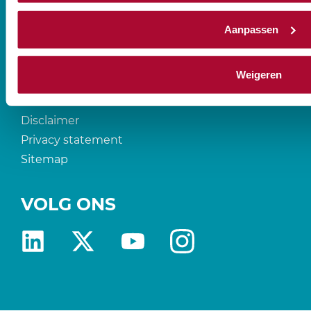
Prinses Beatrixlaan 544
Aanpassen
2595 BM Den Haag
T
088-0107777
Weigeren
Disclaimer
Privacy statement
Sitemap
VOLG ONS