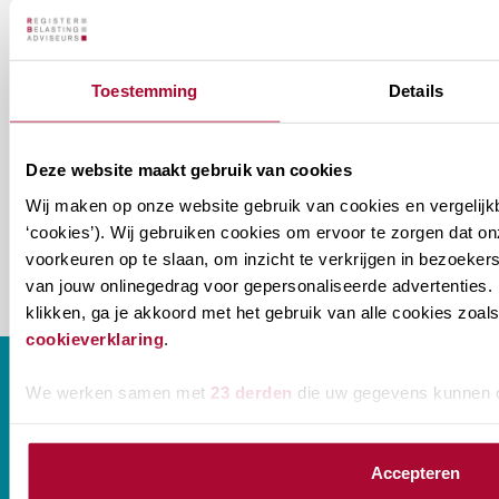
nieuwsbrieven
zou
Verenigingsnieuws
je
Toestemming
Details
willen
E-mailadres
*
ontvangen?
Deze website maakt gebruik van cookies
naam@bedrijf.nl
Wij maken op onze website gebruik van cookies en vergelijk
‘cookies’). Wij gebruiken cookies om ervoor te zorgen dat o
voorkeuren op te slaan, om inzicht te verkrijgen in bezoeke
van jouw onlinegedrag voor gepersonaliseerde advertenties. 
klikken, ga je akkoord met het gebruik van alle cookies zo
cookieverklaring
.
We werken samen met
23 derden
die uw gegevens kunnen 
CONTACT
Accepteren