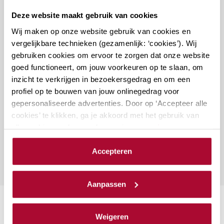
Docenten
Deze website maakt gebruik van cookies
Wij maken op onze website gebruik van cookies en
vergelijkbare technieken (gezamenlijk: ‘cookies’). Wij
gebruiken cookies om ervoor te zorgen dat onze website
goed functioneert, om jouw voorkeuren op te slaan, om
inzicht te verkrijgen in bezoekersgedrag en om een
Vragen over deze cursus?
profiel op te bouwen van jouw onlinegedrag voor
gepersonaliseerde advertenties. Door op ‘Accepteer alle
cookies’ te klikken, ga je akkoord met het gebruik van
Naar vragenformulier
alle cookies zoals omschreven in onze
privacy- en
cookieverklaring
.
Accepteren
We werken samen met
23 derden
die uw gegevens
kunnen ontvangen en verwerken.
Aanpassen
Suggesties
Weigeren