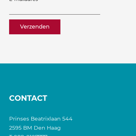
ontvangen?
naam@bedrijf.nl
CONTACT
Prinses Beatrixlaan 544
2595 BM Den Haag