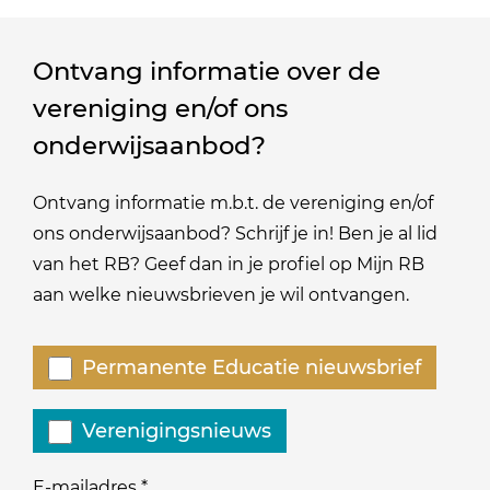
Ontvang informatie over de
vereniging en/of ons
onderwijsaanbod?
Ontvang informatie m.b.t. de vereniging en/of
ons onderwijsaanbod? Schrijf je in! Ben je al lid
van het RB? Geef dan in je profiel op Mijn RB
aan welke nieuwsbrieven je wil ontvangen.
Welke
Permanente Educatie nieuwsbrief
nieuwsbrieven
zou
Verenigingsnieuws
je
willen
E-mailadres
*