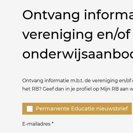
Ontvang informa
vereniging en/of
onderwijsaanbo
Ontvang informatie m.b.t. de vereniging en/of o
het RB? Geef dan in je profiel op Mijn RB aan
Welke
Permanente Educatie nieuwsbrief
nieuwsbrieven
zou
E-mailadres
*
je