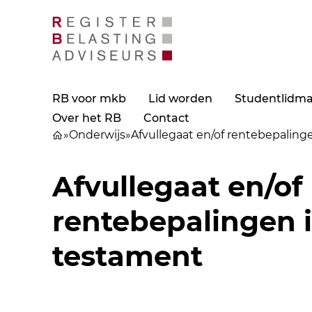
RB voor mkb
Lid worden
Studentlidm
Over het RB
Contact
»
Onderwijs
»
Afvullegaat en/of rentebepaling
Afvullegaat en/of
rentebepalingen i
testament