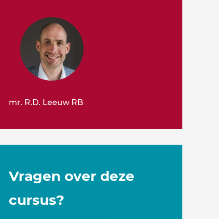
mr. R.D. Leeuw RB
Vragen over deze
cursus?