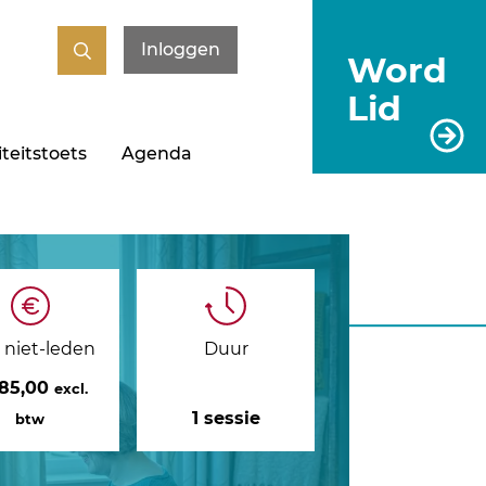
Inloggen
Word
Lid
teitstoets
Agenda
s niet-leden
Duur
185,00
excl.
1 sessie
btw