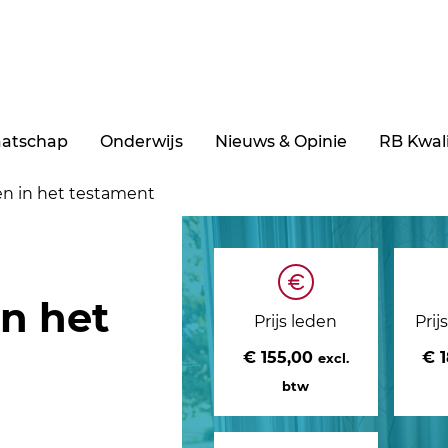
aatschap
Onderwijs
Nieuws & Opinie
RB Kwali
en in het testament
n het
Prijs leden
Prij
€ 155,00
€ 
excl.
btw