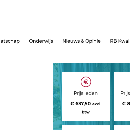
aatschap
Onderwijs
Nieuws & Opinie
RB Kwali
Prijs leden
Prij
€ 637,50
€ 
excl.
btw