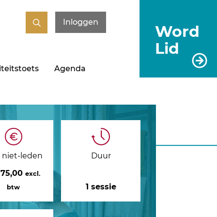
Inloggen
Word
Lid
teitstoets
Agenda
s niet-leden
Duur
875,00
excl.
1 sessie
btw