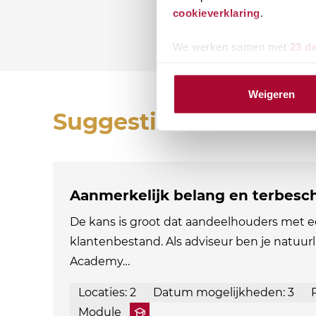
cookieverklaring
.
We werken samen met
23 d
Weigeren
Suggesties
Aanmerkelijk belang en terbesch
De kans is groot dat aandeelhouders met e
klantenbestand. Als adviseur ben je natuurl
Academy…
Locaties: 2
Datum mogelijkheden: 3
Module