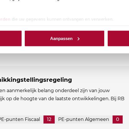
erden
die uw gegevens kunnen ontvangen en verwerken.
Aanpassen
ikkingstellingsregeling
en aanmerkelijk belang onderdeel zijn van jouw
ijk op de hoogte van de laatste ontwikkelingen. Bij RB
PE-punten Fiscaal
12
PE-punten Algemeen
0