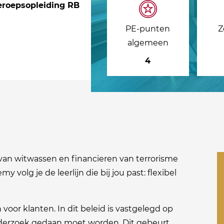
eroepsopleiding RB
PE-punten
Z
algemeen
4
 van witwassen en financieren van terrorisme
my volg je de leerlijn die bij jou past: flexibel
n voor klanten. In dit beleid is vastgelegd op
onderzoek gedaan moet worden. Dit gebeurt