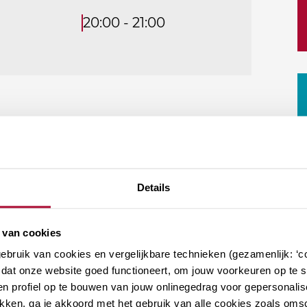
20:00 - 21:00
lijn of programma's
Details
ronde hbo-opleiding
 van cookies
bruik van cookies en vergelijkbare technieken (gezamenlijk: ‘co
 een afgeronde wo-opleiding
dat onze website goed functioneert, om jouw voorkeuren op te sl
n profiel op te bouwen van jouw onlinegedrag voor gepersonalis
klikken, ga je akkoord met het gebruik van alle cookies zoals om