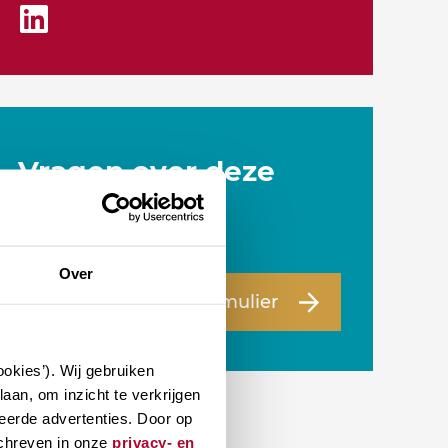
Vragen over deze
cursus?
Over
Naar vragenformulier
okies’). Wij gebruiken
aan, om inzicht te verkrijgen
eerde advertenties. Door op
schreven in onze
privacy- en