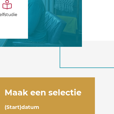
elfstudie
Maak een selectie
(Start)datum