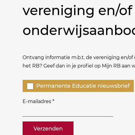
vereniging en/of
onderwijsaanbo
Ontvang informatie m.b.t. de vereniging en/of o
het RB? Geef dan in je profiel op Mijn RB aan
Welke
Permanente Educatie nieuwsbrief
nieuwsbrieven
zou
E-mailadres
*
je
willen
naam@bedrijf.nl
ontvangen?