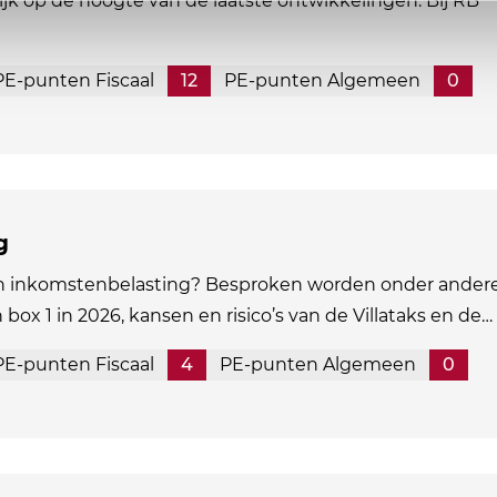
ijk op de hoogte van de laatste ontwikkelingen. Bij RB
PE-punten Fiscaal
12
PE-punten Algemeen
0
g
in inkomstenbelasting? Besproken worden onder andere
n box 1 in 2026, kansen en risico’s van de Villataks en de…
PE-punten Fiscaal
4
PE-punten Algemeen
0