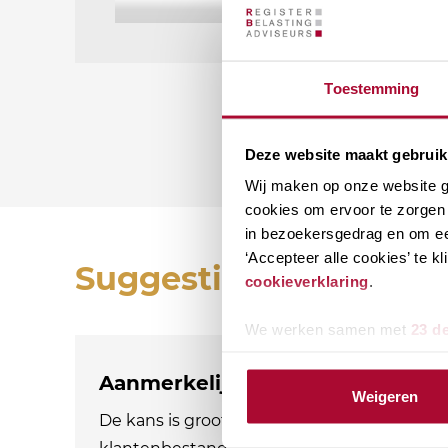
Toestemming
Deze website maakt gebruik
Wij maken op onze website ge
cookies om ervoor te zorgen 
in bezoekersgedrag en om ee
‘Accepteer alle cookies’ te 
Suggesties
cookieverklaring
.
We werken samen met
23 d
Aanmerkelijk belang en terbesch
Weigeren
De kans is groot dat aandeelhouders met e