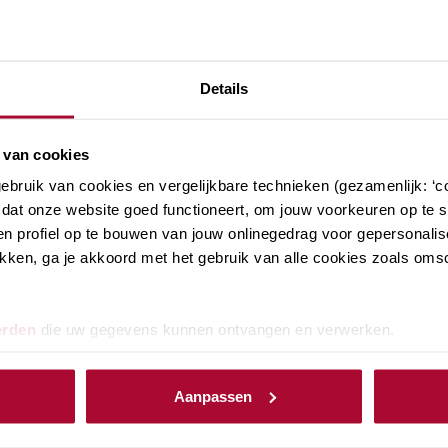
Details
 van cookies
bruik van cookies en vergelijkbare technieken (gezamenlijk: ‘co
dat onze website goed functioneert, om jouw voorkeuren op te sl
n profiel op te bouwen van jouw onlinegedrag voor gepersonalis
klikken, ga je akkoord met het gebruik van alle cookies zoals om
erden
die uw gegevens kunnen ontvangen en verwerken.
ikkingstellingsregeling
Aanpassen
en aanmerkelijk belang onderdeel zijn van jouw