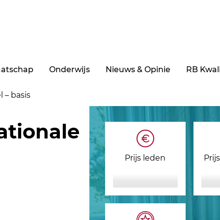
aatschap
Onderwijs
Nieuws & Opinie
RB Kwali
 – basis
ationale
Prijs leden
Prij