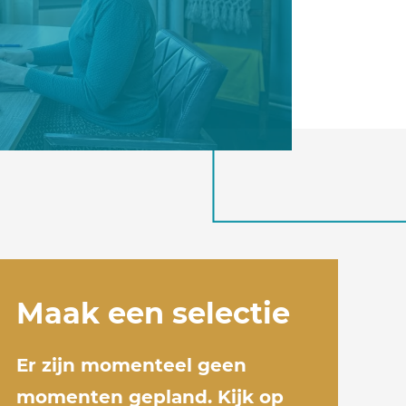
Maak een selectie
Er zijn momenteel geen
momenten gepland. Kijk op