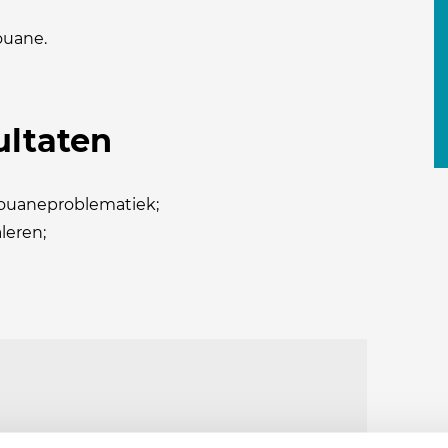
ouane.
ultaten
douaneproblematiek;
leren;