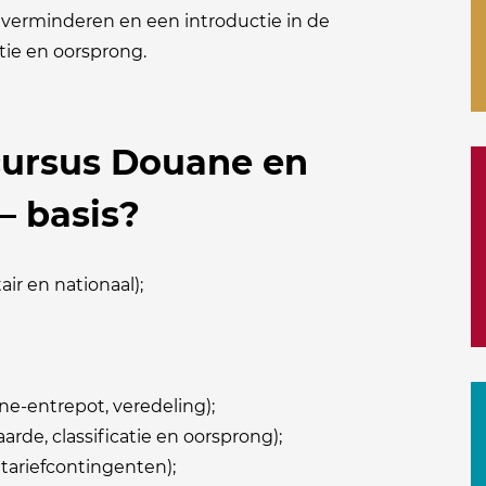
e verminderen en een introductie in de
tie en oorsprong.
 cursus Douane en
– basis?
r en nationaal);
e-entrepot, veredeling);
rde, classificatie en oorsprong);
tariefcontingenten);