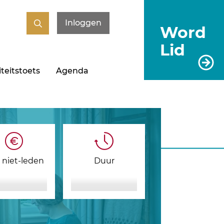
Inloggen
Word
Lid
teitstoets
Agenda
s niet-leden
Duur