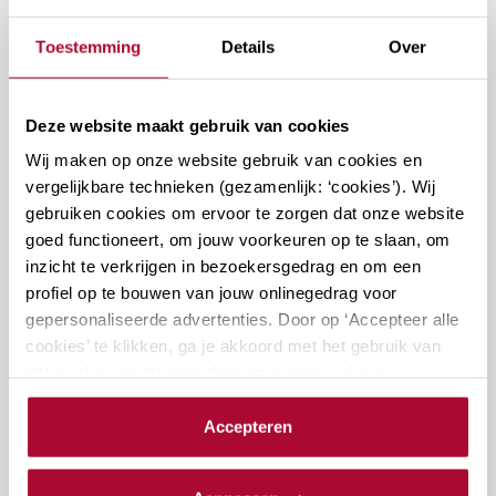
Docenten
Toestemming
Details
Over
Deze website maakt gebruik van cookies
Wij maken op onze website gebruik van cookies en
vergelijkbare technieken (gezamenlijk: ‘cookies’). Wij
gebruiken cookies om ervoor te zorgen dat onze website
goed functioneert, om jouw voorkeuren op te slaan, om
inzicht te verkrijgen in bezoekersgedrag en om een
mr. A.J. Mulders LLM
profiel op te bouwen van jouw onlinegedrag voor
gepersonaliseerde advertenties. Door op ‘Accepteer alle
cookies’ te klikken, ga je akkoord met het gebruik van
Vragen over deze cursus?
alle cookies zoals omschreven in onze
privacy- en
cookieverklaring
.
Accepteren
Naar vragenformulier
We werken samen met
23 derden
die uw gegevens
kunnen ontvangen en verwerken.