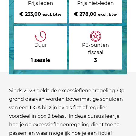
Prijs leden
Prijs niet-leden
€ 233,00
€ 278,00
excl. btw
excl. btw
Duur
PE-punten
fiscaal
1 sessie
3
Sinds 2023 geldt de excessieflenenregeling. Op
grond daarvan worden bovenmatige schulden
van een DGA bij zijn bv als fictief regulier
voordeel in box 2 belast. In deze cursus leer je
hoe je de excessieflenenregeling dient toe te
passen, en waar mogelijk hoe je een fictief