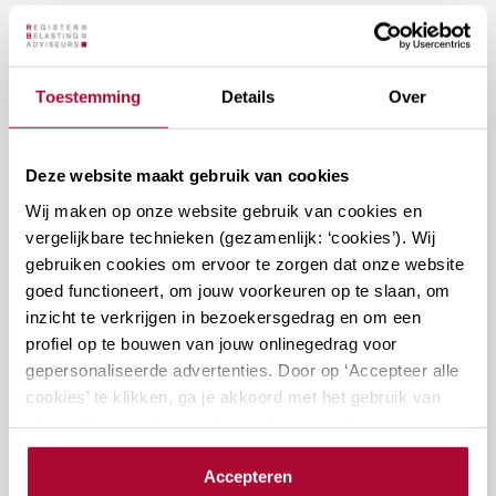
Docenten
Toestemming
Details
Over
Deze website maakt gebruik van cookies
Wij maken op onze website gebruik van cookies en
vergelijkbare technieken (gezamenlijk: ‘cookies’). Wij
gebruiken cookies om ervoor te zorgen dat onze website
goed functioneert, om jouw voorkeuren op te slaan, om
inzicht te verkrijgen in bezoekersgedrag en om een
dr. mr. M.L.M. van
profiel op te bouwen van jouw onlinegedrag voor
Kempen
gepersonaliseerde advertenties. Door op ‘Accepteer alle
cookies’ te klikken, ga je akkoord met het gebruik van
alle cookies zoals omschreven in onze
privacy- en
cookieverklaring
.
Vragen over deze cursus?
Accepteren