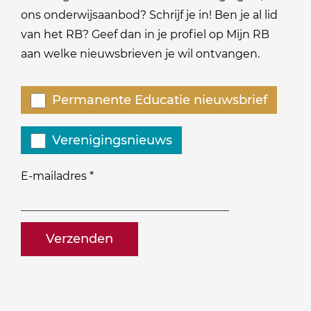
ons onderwijsaanbod? Schrijf je in! Ben je al lid
van het RB? Geef dan in je profiel op Mijn RB
aan welke nieuwsbrieven je wil ontvangen.
Welke
Permanente Educatie nieuwsbrief
nieuwsbrieven
zou
Verenigingsnieuws
je
willen
E-mailadres
*
ontvangen?
naam@bedrijf.nl