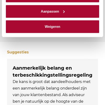
We werken samen met
23 derden
die uw gegevens
kunnen ontvangen en verwerken.
Aanpassen
Naar vragenformulier
Weigeren
Suggesties
Aanmerkelijk belang en
terbeschikkingstellingsregeling
De kans is groot dat aandeelhouders met
een aanmerkelijk belang onderdeel zijn
van jouw klantenbestand. Als adviseur
ben je natuurlijk op de hoogte van de