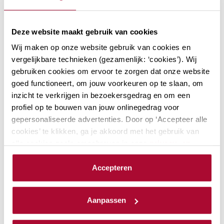
Suggesties
Deze website maakt gebruik van cookies
Wij maken op onze website gebruik van cookies en
Aanmerkelijk belang en
vergelijkbare technieken (gezamenlijk: ‘cookies’). Wij
terbeschikkingstellingsregeling
gebruiken cookies om ervoor te zorgen dat onze website
De kans is groot dat aandeelhouders met
goed functioneert, om jouw voorkeuren op te slaan, om
een aanmerkelijk belang onderdeel zijn
inzicht te verkrijgen in bezoekersgedrag en om een
van jouw klantenbestand. Als adviseur
profiel op te bouwen van jouw onlinegedrag voor
gepersonaliseerde advertenties. Door op ‘Accepteer alle
ben je natuurlijk op de hoogte van de
cookies’ te klikken, ga je akkoord met het gebruik van
laatste ontwikkelingen. Bij RB Academy…
alle cookies zoals omschreven in onze
privacy- en
cookieverklaring
.
Locaties: 2
Datum mogelijkheden: 3
Accepteren
PE-punten Fiscaal
12
We werken samen met
23 derden
die uw gegevens
PE-punten Algemeen
0
kunnen ontvangen en verwerken.
Module
Aanpassen