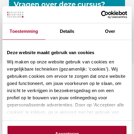
Vragen over deze cursus?
Naar vragenformulier
Toestemming
Details
Over
Deze website maakt gebruik van cookies
Wij maken op onze website gebruik van cookies en
vergelijkbare technieken (gezamenlijk: ‘cookies’). Wij
Suggesties
gebruiken cookies om ervoor te zorgen dat onze website
goed functioneert, om jouw voorkeuren op te slaan, om
inzicht te verkrijgen in bezoekersgedrag en om een
Aanmerkelijk belang en
profiel op te bouwen van jouw onlinegedrag voor
terbeschikkingstellingsregeling
gepersonaliseerde advertenties. Door op ‘Accepteer alle
cookies’ te klikken, ga je akkoord met het gebruik van
De kans is groot dat aandeelhouders met
alle cookies zoals omschreven in onze
privacy- en
een aanmerkelijk belang onderdeel zijn
cookieverklaring
.
van jouw klantenbestand. Als adviseur
Accepteren