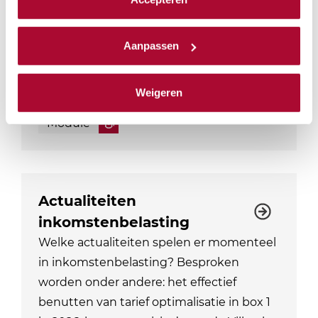
ben je natuurlijk op de hoogte van de
We werken samen met
23 derden
die uw gegevens
laatste ontwikkelingen. Bij RB Academy…
kunnen ontvangen en verwerken.
Aanpassen
Locaties: 2
Datum mogelijkheden: 3
PE-punten Fiscaal
12
Weigeren
PE-punten Algemeen
0
Module
Actualiteiten
inkomstenbelasting
Welke actualiteiten spelen er momenteel
in inkomstenbelasting? Besproken
worden onder andere: het effectief
benutten van tarief optimalisatie in box 1