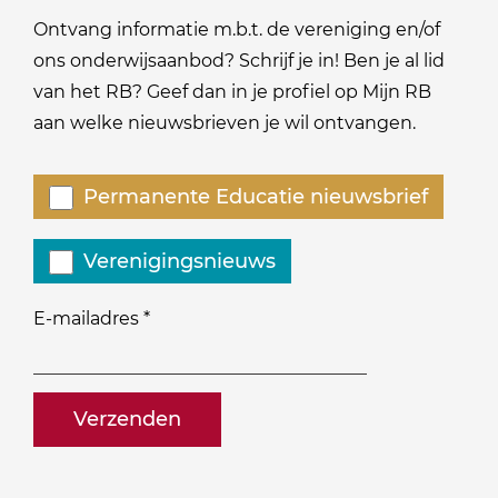
Ontvang informatie m.b.t. de vereniging en/of
ons onderwijsaanbod? Schrijf je in! Ben je al lid
van het RB? Geef dan in je profiel op Mijn RB
aan welke nieuwsbrieven je wil ontvangen.
Welke
Permanente Educatie nieuwsbrief
nieuwsbrieven
zou
Verenigingsnieuws
je
willen
E-mailadres
*
ontvangen?
naam@bedrijf.nl