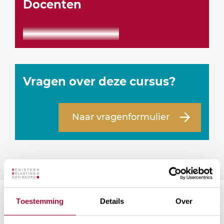
Docenten
Vragen over deze cursus?
Naar vragenformulier
Toestemming
Details
Over
Suggesties