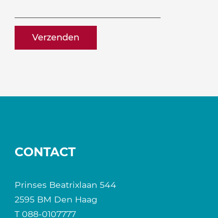
ontvangen?
naam@bedrijf.nl
CONTACT
Prinses Beatrixlaan 544
2595 BM Den Haag
T
088-0107777