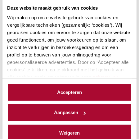
Aanmerkelijk belang en
Deze website maakt gebruik van cookies
terbeschikkingstellingsregeling
Wij maken op onze website gebruik van cookies en
De kans is groot dat aandeelhouders met
vergelijkbare technieken (gezamenlijk: ‘cookies’). Wij
gebruiken cookies om ervoor te zorgen dat onze website
een aanmerkelijk belang onderdeel zijn
goed functioneert, om jouw voorkeuren op te slaan, om
van jouw klantenbestand. Als adviseur
inzicht te verkrijgen in bezoekersgedrag en om een
ben je natuurlijk op de hoogte van de
profiel op te bouwen van jouw onlinegedrag voor
laatste ontwikkelingen. Bij RB Academy…
gepersonaliseerde advertenties. Door op ‘Accepteer alle
cookies’ te klikken, ga je akkoord met het gebruik van
Locaties: 2
Datum mogelijkheden: 3
alle cookies zoals omschreven in onze
privacy- en
PE-punten Fiscaal
12
cookieverklaring
.
PE-punten Algemeen
0
Accepteren
Module
We werken samen met
23 derden
die uw gegevens
kunnen ontvangen en verwerken.
Aanpassen
Actualiteiten
Weigeren