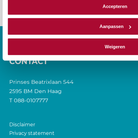
Accepteren
Aanpassen
Weigeren
CONTACT
Prinses Beatrixlaan 544
2595 BM Den Haag
T
088-0107777
Disclaimer
Privacy statement