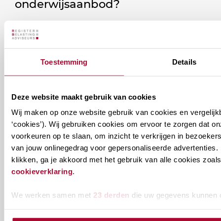
onderwijsaanbod?
Ontvang informatie m.b.t. de vereniging en/of
ons onderwijsaanbod? Schrijf je in! Ben je al lid
van het RB? Geef dan in je profiel op Mijn RB
Toestemming
Details
aan welke nieuwsbrieven je wil ontvangen.
Deze website maakt gebruik van cookies
Welke
Permanente Educatie nieuwsbrief
Wij maken op onze website gebruik van cookies en vergelijk
nieuwsbrieven
‘cookies’). Wij gebruiken cookies om ervoor te zorgen dat o
zou
Verenigingsnieuws
voorkeuren op te slaan, om inzicht te verkrijgen in bezoeke
je
van jouw onlinegedrag voor gepersonaliseerde advertenties. 
willen
E-mailadres
*
klikken, ga je akkoord met het gebruik van alle cookies zo
ontvangen?
cookieverklaring
.
naam@bedrijf.nl
We werken samen met
23 derden
die uw gegevens kunnen 