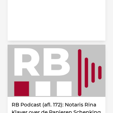
RB Podcast (afl. 172): Notaris Rina
Klaver over de Papieren Schenking