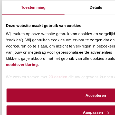
Toestemming
Details
31 juli 2026
Deze website maakt gebruik van cookies
Wij maken op onze website gebruik van cookies en vergelijk
‘cookies’). Wij gebruiken cookies om ervoor te zorgen dat o
Alle berichten
voorkeuren op te slaan, om inzicht te verkrijgen in bezoeke
van jouw onlinegedrag voor gepersonaliseerde advertenties. 
klikken, ga je akkoord met het gebruik van alle cookies zo
cookieverklaring
.
Ontvang informatie over de
We werken samen met
23 derden
die uw gegevens kunnen 
vereniging en/of ons
onderwijsaanbod?
Accepteren
Ontvang informatie m.b.t. de vereniging en/of
ons onderwijsaanbod? Schrijf je in! Ben je al lid
Aanpassen