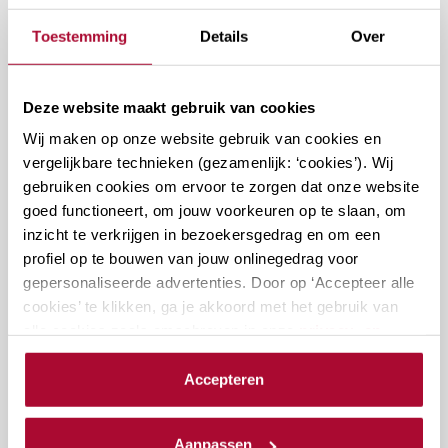
momenten gepland. Kijk op een
Toestemming
Details
Over
later moment nog eens.
Deze website maakt gebruik van cookies
Wij maken op onze website gebruik van cookies en
vergelijkbare technieken (gezamenlijk: ‘cookies’). Wij
Docenten
gebruiken cookies om ervoor te zorgen dat onze website
goed functioneert, om jouw voorkeuren op te slaan, om
inzicht te verkrijgen in bezoekersgedrag en om een
profiel op te bouwen van jouw onlinegedrag voor
gepersonaliseerde advertenties. Door op ‘Accepteer alle
cookies’ te klikken, ga je akkoord met het gebruik van
Vragen over deze cursus?
alle cookies zoals omschreven in onze
privacy- en
cookieverklaring
.
Accepteren
Naar vragenformulier
We werken samen met
23 derden
die uw gegevens
kunnen ontvangen en verwerken.
Aanpassen