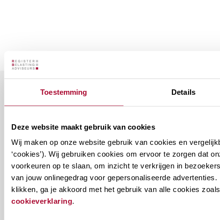
Toestemming
Details
Ontvang informatie over de
vereniging en/of ons
onderwijsaanbod?
Deze website maakt gebruik van cookies
Wij maken op onze website gebruik van cookies en vergelijk
Ontvang informatie m.b.t. de vereniging en/of
‘cookies’). Wij gebruiken cookies om ervoor te zorgen dat o
voorkeuren op te slaan, om inzicht te verkrijgen in bezoeke
ons onderwijsaanbod? Schrijf je in! Ben je al lid
van jouw onlinegedrag voor gepersonaliseerde advertenties. 
van het RB? Geef dan in je profiel op Mijn RB
klikken, ga je akkoord met het gebruik van alle cookies zo
aan welke nieuwsbrieven je wil ontvangen.
cookieverklaring
.