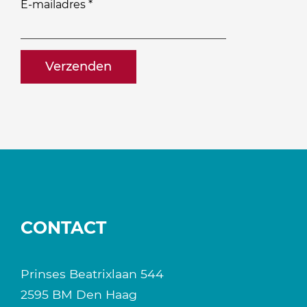
willen
E-mailadres
*
ontvangen?
naam@bedrijf.nl
CONTACT
Prinses Beatrixlaan 544
2595 BM Den Haag