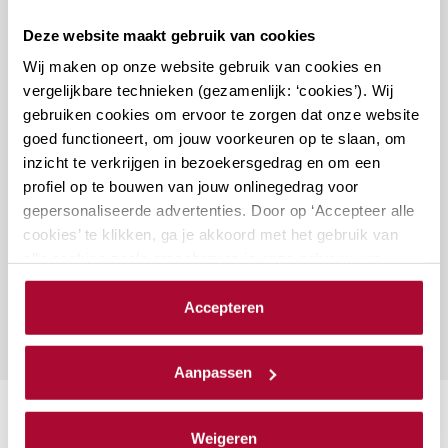
Docenten
Deze website maakt gebruik van cookies
Wij maken op onze website gebruik van cookies en
vergelijkbare technieken (gezamenlijk: ‘cookies’). Wij
gebruiken cookies om ervoor te zorgen dat onze website
goed functioneert, om jouw voorkeuren op te slaan, om
inzicht te verkrijgen in bezoekersgedrag en om een
Vragen over deze cursus?
profiel op te bouwen van jouw onlinegedrag voor
gepersonaliseerde advertenties. Door op ‘Accepteer alle
cookies’ te klikken, ga je akkoord met het gebruik van
Naar vragenformulier
alle cookies zoals omschreven in onze
privacy- en
cookieverklaring
.
Accepteren
We werken samen met
23 derden
die uw gegevens
kunnen ontvangen en verwerken.
Aanpassen
Suggesties
Weigeren