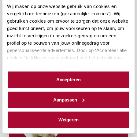
Exclusief maaltijd
Wij maken op onze website gebruik van cookies en
vergelijkbare technieken (gezamenlijk: ‘cookies’). Wij
gebruiken cookies om ervoor te zorgen dat onze website
Bekijk de studiewijzer
goed functioneert, om jouw voorkeuren op te slaan, om
inzicht te verkrijgen in bezoekersgedrag en om een
profiel op te bouwen van jouw onlinegedrag voor
Inschrijven
gepersonaliseerde advertenties. Door op ‘Accepteer alle
cookies’ te klikken, ga je akkoord met het gebruik van
alle cookies zoals omschreven in onze
privacy- en
cookieverklaring
.
Accepteren
Docenten
We werken samen met
23 derden
die uw gegevens
kunnen ontvangen en verwerken.
Aanpassen
Weigeren