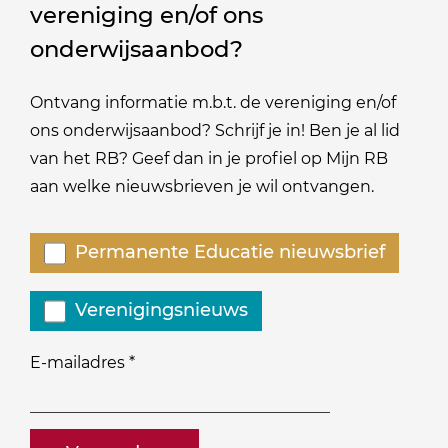
vereniging en/of ons
onderwijsaanbod?
Ontvang informatie m.b.t. de vereniging en/of
ons onderwijsaanbod? Schrijf je in! Ben je al lid
van het RB? Geef dan in je profiel op Mijn RB
aan welke nieuwsbrieven je wil ontvangen.
Welke
Permanente Educatie nieuwsbrief
nieuwsbrieven
zou
Verenigingsnieuws
je
willen
E-mailadres
*
ontvangen?
naam@bedrijf.nl