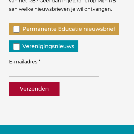
van het RB? Geef dan in je profiel op Mijn RB
aan welke nieuwsbrieven je wil ontvangen.
Welke
Permanente Educatie nieuwsbrief
nieuwsbrieven
zou
Verenigingsnieuws
je
willen
E-mailadres
*
ontvangen?
naam@bedrijf.nl