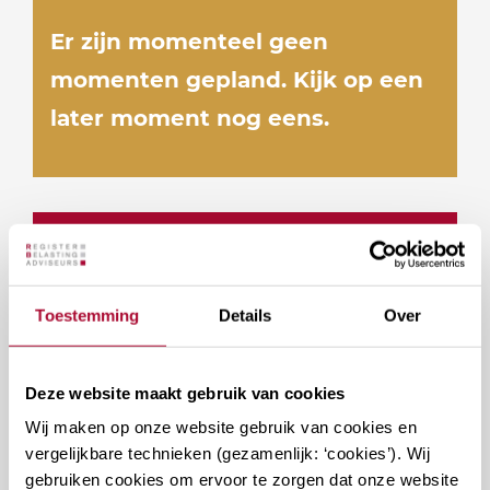
Er zijn momenteel geen
momenten gepland. Kijk op een
later moment nog eens.
Docenten
Toestemming
Details
Over
Deze website maakt gebruik van cookies
Vragen over deze cursus?
Wij maken op onze website gebruik van cookies en
vergelijkbare technieken (gezamenlijk: ‘cookies’). Wij
gebruiken cookies om ervoor te zorgen dat onze website