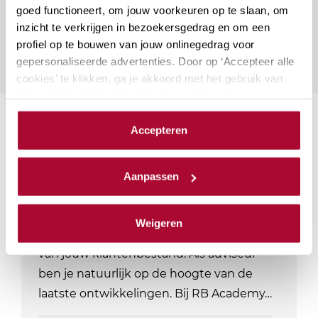
Naar vragenformulier
goed functioneert, om jouw voorkeuren op te slaan, om
inzicht te verkrijgen in bezoekersgedrag en om een
profiel op te bouwen van jouw onlinegedrag voor
gepersonaliseerde advertenties. Door op ‘Accepteer alle
cookies’ te klikken, ga je akkoord met het gebruik van
alle cookies zoals omschreven in onze
privacy- en
cookieverklaring
.
Suggesties
Accepteren
We werken samen met
23 derden
die uw gegevens
kunnen ontvangen en verwerken.
Aanmerkelijk belang en
Aanpassen
terbeschikkingstellingsregeling
De kans is groot dat aandeelhouders met
Weigeren
een aanmerkelijk belang onderdeel zijn
van jouw klantenbestand. Als adviseur
ben je natuurlijk op de hoogte van de
laatste ontwikkelingen. Bij RB Academy…