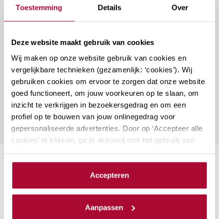
Toestemming
Details
Over
Deze website maakt gebruik van cookies
Vragen over deze cursus?
Wij maken op onze website gebruik van cookies en
vergelijkbare technieken (gezamenlijk: ‘cookies’). Wij
gebruiken cookies om ervoor te zorgen dat onze website
Naar vragenformulier
goed functioneert, om jouw voorkeuren op te slaan, om
inzicht te verkrijgen in bezoekersgedrag en om een
profiel op te bouwen van jouw onlinegedrag voor
gepersonaliseerde advertenties. Door op ‘Accepteer alle
cookies’ te klikken, ga je akkoord met het gebruik van
alle cookies zoals omschreven in onze
privacy- en
cookieverklaring
.
Suggesties
Accepteren
We werken samen met
23 derden
die uw gegevens
Aanmerkelijk belang en
kunnen ontvangen en verwerken.
Aanpassen
terbeschikkingstellingsregeling