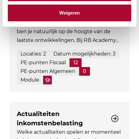
De kans is groot dat aandeelhouders met
Weigeren
een aanmerkelijk belang onderdeel zijn
van jouw klantenbestand. Als adviseur
ben je natuurlijk op de hoogte van de
laatste ontwikkelingen. Bij RB Academy…
Locaties: 2
Datum mogelijkheden: 3
PE-punten Fiscaal
12
PE-punten Algemeen
0
Module
Actualiteiten
inkomstenbelasting
Welke actualiteiten spelen er momenteel