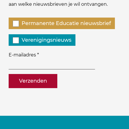
aan welke nieuwsbrieven je wil ontvangen.
Welke
Permanente Educatie nieuwsbrief
nieuwsbrieven
zou
Verenigingsnieuws
je
willen
E-mailadres
*
ontvangen?
naam@bedrijf.nl