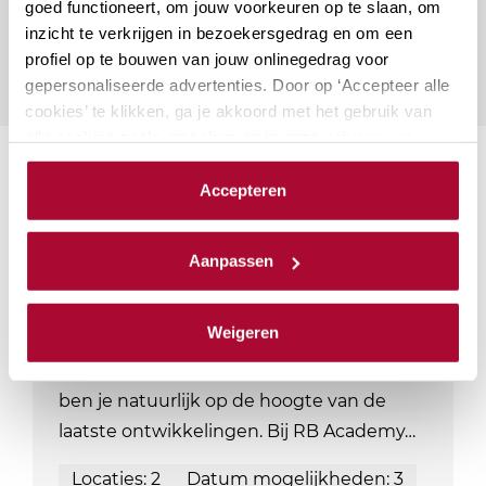
goed functioneert, om jouw voorkeuren op te slaan, om
inzicht te verkrijgen in bezoekersgedrag en om een
profiel op te bouwen van jouw onlinegedrag voor
gepersonaliseerde advertenties. Door op ‘Accepteer alle
cookies’ te klikken, ga je akkoord met het gebruik van
alle cookies zoals omschreven in onze
privacy- en
cookieverklaring
.
Suggesties
Accepteren
We werken samen met
23 derden
die uw gegevens
kunnen ontvangen en verwerken.
Aanmerkelijk belang en
Aanpassen
terbeschikkingstellingsregeling
De kans is groot dat aandeelhouders met
Weigeren
een aanmerkelijk belang onderdeel zijn
van jouw klantenbestand. Als adviseur
ben je natuurlijk op de hoogte van de
laatste ontwikkelingen. Bij RB Academy…
Locaties: 2
Datum mogelijkheden: 3