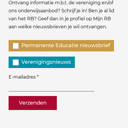
Ontvang informatie m.b.t. de vereniging en/of
ons onderwijsaanbod? Schrijf je in! Ben je al lid
van het RB? Geef dan in je profiel op Mijn RB
aan welke nieuwsbrieven je wil ontvangen.
Welke
Permanente Educatie nieuwsbrief
nieuwsbrieven
zou
Verenigingsnieuws
je
willen
E-mailadres
*
ontvangen?
naam@bedrijf.nl