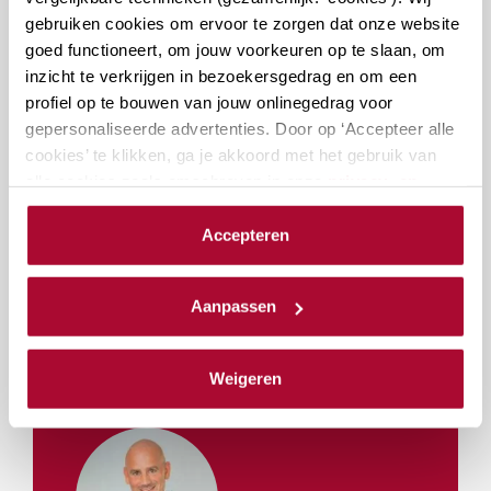
gebruiken cookies om ervoor te zorgen dat onze website
goed functioneert, om jouw voorkeuren op te slaan, om
inzicht te verkrijgen in bezoekersgedrag en om een
Docenten
profiel op te bouwen van jouw onlinegedrag voor
gepersonaliseerde advertenties. Door op ‘Accepteer alle
cookies’ te klikken, ga je akkoord met het gebruik van
alle cookies zoals omschreven in onze
privacy- en
cookieverklaring
.
Accepteren
We werken samen met
23 derden
die uw gegevens
kunnen ontvangen en verwerken.
Aanpassen
mr. P.P.S.C.
Weigeren
Tielemans