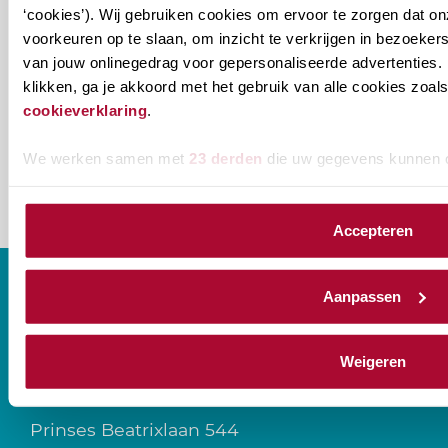
‘cookies’). Wij gebruiken cookies om ervoor te zorgen dat o
Ontvang informatie m.b.t. de vereniging en/of
voorkeuren op te slaan, om inzicht te verkrijgen in bezoeke
van jouw onlinegedrag voor gepersonaliseerde advertenties. 
ons onderwijsaanbod? Schrijf je in! Ben je al lid
klikken, ga je akkoord met het gebruik van alle cookies zo
van het RB? Geef dan in je profiel op Mijn RB
cookieverklaring
.
aan welke nieuwsbrieven je wil ontvangen.
We werken samen met
23 derden
die uw gegevens kunnen 
Accepteren
Aanpassen
CONTACT
Weigeren
Prinses Beatrixlaan 544