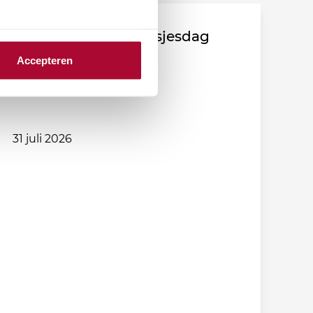
Fiscale duiding Prinsjesdag
2026
Accepteren
31 juli 2026