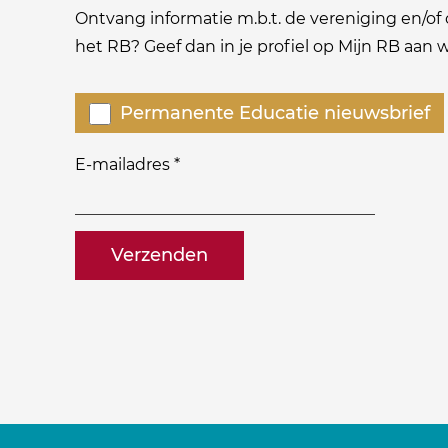
Ontvang informatie m.b.t. de vereniging en/of o
het RB? Geef dan in je profiel op Mijn RB aan
Welke
Permanente Educatie nieuwsbrief
nieuwsbrieven
zou
E-mailadres
*
je
willen
naam@bedrijf.nl
ontvangen?