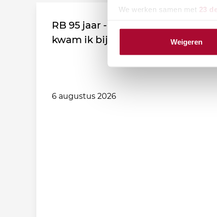
We werken samen met
23 d
RB 95 jaar - Leden vertellen: Zo
kwam ik bij de vereniging!
Weigeren
6 augustus 2026