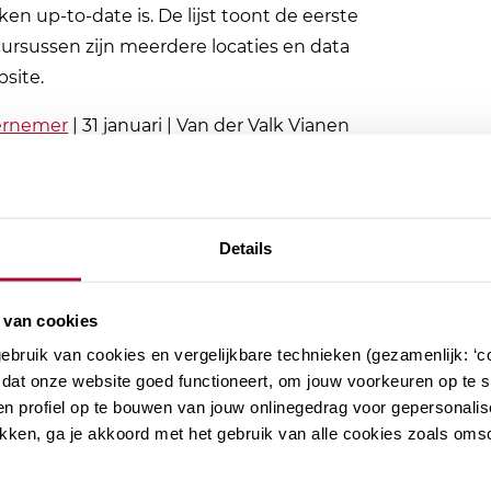
kken up-to-date is. De lijst toont de eerste
cursussen zijn meerdere locaties en data
site.
dernemer
| 31 januari | Van der Valk Vianen
culier
| 7 februari | Van der Valk Assen
6 maart | Van der Valk Dordrecht
t | Van der Valk Vianen
Details
 van cookies
bruik van cookies en vergelijkbare technieken (gezamenlijk: ‘co
dat onze website goed functioneert, om jouw voorkeuren op te sl
n profiel op te bouwen van jouw onlinegedrag voor gepersonalis
hten
klikken, ga je akkoord met het gebruik van alle cookies zoals om